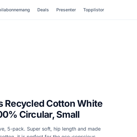
ilabonnemang
Deals
Presenter
Topplistor
s Recycled Cotton White
00% Circular, Small
ve, 5-pack. Super soft, hip length and made
otton, it is perfect for the eco-conscious