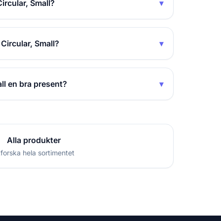
rcular, Small?
▾
Circular, Small?
▾
ll en bra present?
▾
Alla produkter
forska hela sortimentet