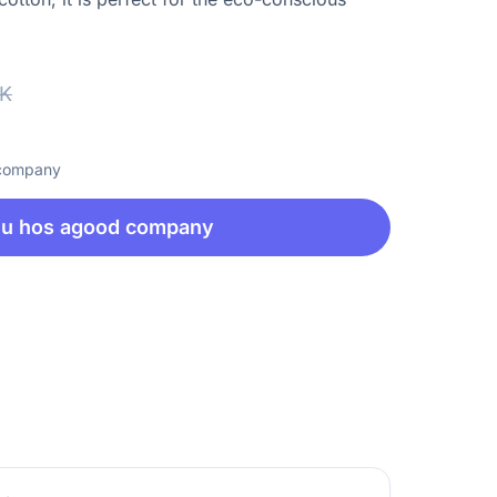
EK
 company
nu hos agood company