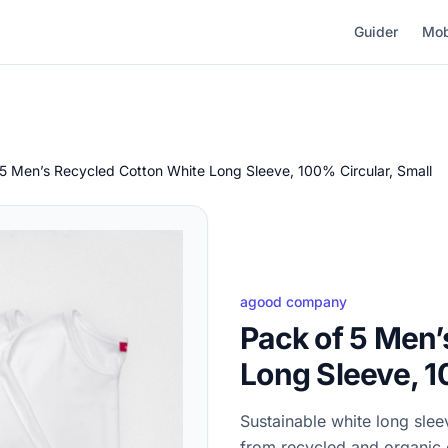
Guider
Mob
5 Men’s Recycled Cotton White Long Sleeve, 100% Circular, Small
agood company
Pack of 5 Men’
Long Sleeve, 1
Sustainable white long slee
from recycled and organic c