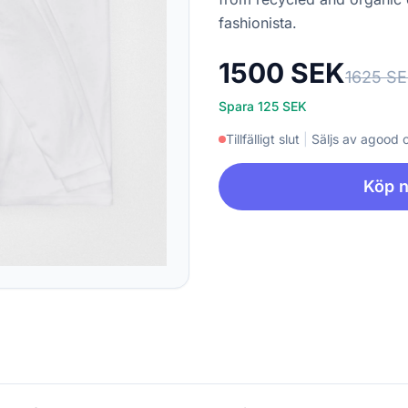
fashionista.
1500 SEK
1625 S
Spara 125 SEK
Tillfälligt slut
|
Säljs av agood
Köp 