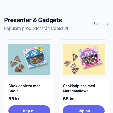
Presenter & Gadgets
Se alla →
Populära produkter från Coolstuff
Chokladpizza med
Chokladpizza med
Godis
Marshmallows
65 kr
65 kr
Köp nu
Köp nu