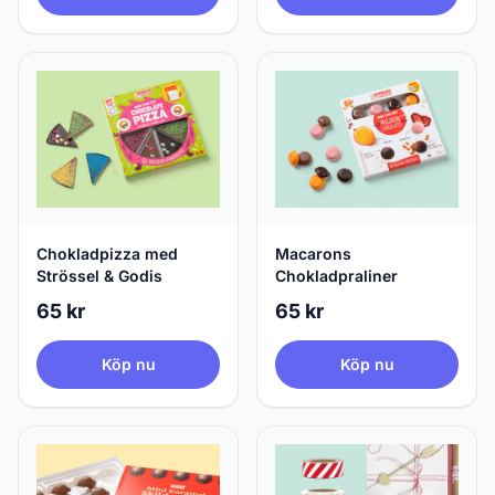
Chokladpizza med
Macarons
Strössel & Godis
Chokladpraliner
65 kr
65 kr
Köp nu
Köp nu