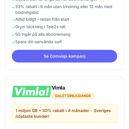
33% rabatt i 6 mån utan bindning eller 12 mån med
✓
bindningstid
Alltid billigt - redan från start
✓
Grym täckning i Tele2s nät
✓
5G ingår på alla abonnemang
✓
Spara din oanvända surf
✓
Se Comviqs kampanj
Vimla
GALET ERBJUDANDE
1 miljon GB + 50% rabatt i 4 månader - Sveriges
nöjdaste kunder!