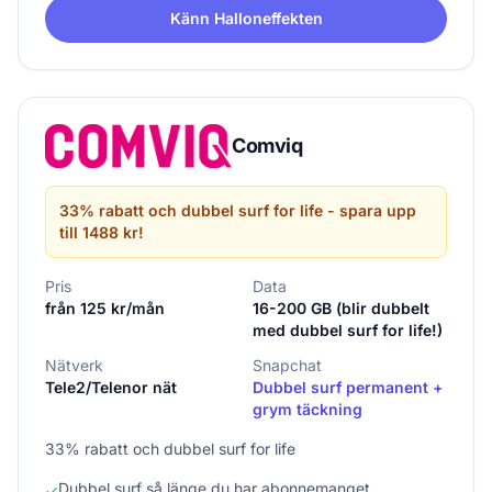
Känn Halloneffekten
Comviq
33% rabatt och dubbel surf for life - spara upp
till 1488 kr!
Pris
Data
från 125 kr/mån
16-200 GB (blir dubbelt
med dubbel surf for life!)
Nätverk
Snapchat
Tele2/Telenor nät
Dubbel surf permanent +
grym täckning
33% rabatt och dubbel surf for life
Dubbel surf så länge du har abonnemanget
✓