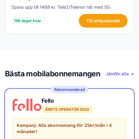
Spara upp till 1488 kr. Tele2/Telenor nät med 5G.
Till erbjudandet
146 dagar kvar
Bästa mobilabonnemangen
Jämför alla →
Rekommenderad
Fello
ÅRETS OPERATÖR 2024
Kampanj: Alla abonnemang för 25kr/mån i 4
månader!