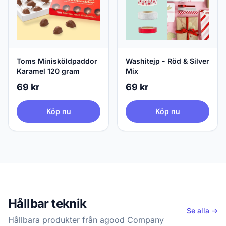
Toms Minisköldpaddor
Washitejp - Röd & Silver
Karamel 120 gram
Mix
69 kr
69 kr
Köp nu
Köp nu
Hållbar teknik
Se alla →
Hållbara produkter från agood Company