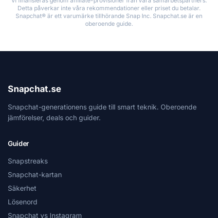
Vi finansieras genom affiliate-provisioner från våra samarbetspartners.
Detta påverkar inte våra rekommendationer eller priset du betalar.
Snapchat® är ett varumärke tillhörande Snap Inc. Snapchat.se är en
oberoende guide.
Snapchat.se
Snapchat-generationens guide till smart teknik. Oberoende
jämförelser, deals och guider.
Guider
Snapstreaks
Snapchat-kartan
Säkerhet
Lösenord
Snapchat vs Instagram