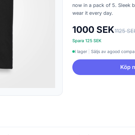
now in a pack of 5. Sleek bl
wear it every day.
1000 SEK
1125 SE
Spara 125 SEK
I lager
|
Säljs av agood comp
Köp 