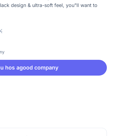
ack design & ultra-soft feel, you"ll want to
K
any
nu hos agood company