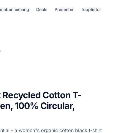
ilabonnemang
Deals
Presenter
Topplistor
m
k Recycled Cotton T-
en, 100% Circular,
tial - a women"s organic cotton black t-shirt