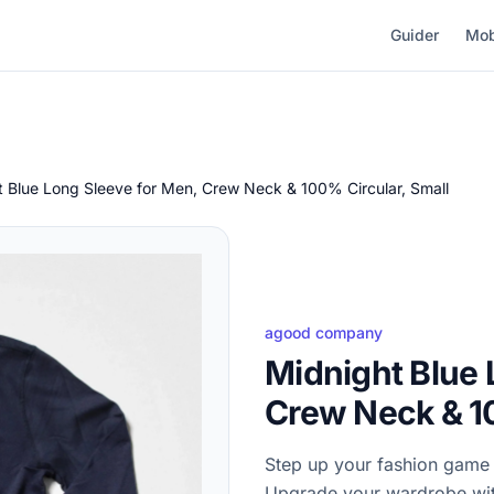
Guider
Mob
t Blue Long Sleeve for Men, Crew Neck & 100% Circular, Small
agood company
Midnight Blue 
Crew Neck & 10
Step up your fashion game 
Upgrade your wardrobe with