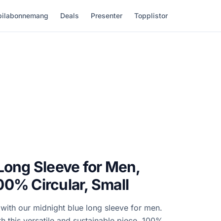
ilabonnemang
Deals
Presenter
Topplistor
Long Sleeve for Men,
0% Circular, Small
with our midnight blue long sleeve for men.
 this versatile and sustainable piece. 100%