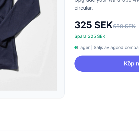
circular.
325 SEK
650 SEK
Spara 325 SEK
I lager
|
Säljs av agood comp
Köp 