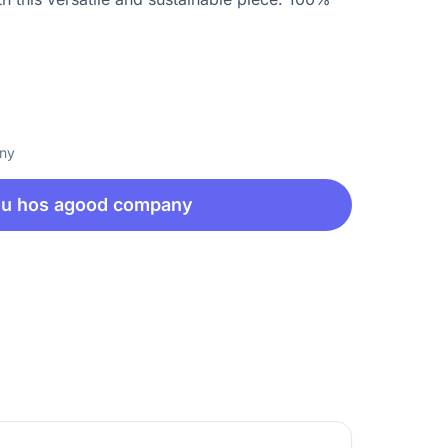
any
nu hos agood company