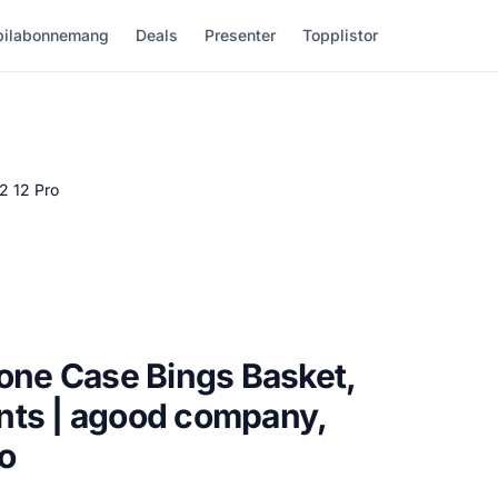
ilabonnemang
Deals
Presenter
Topplistor
2 12 Pro
hone Case Bings Basket,
nts | agood company,
ro