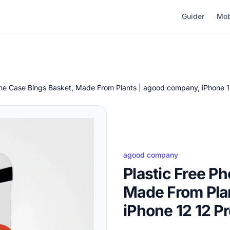
Guider
Mob
one Case Bings Basket, Made From Plants | agood company, iPhone 1
agood company
Plastic Free P
Made From Pla
iPhone 12 12 P