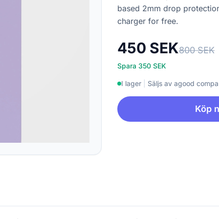
based 2mm drop protection 
charger for free.
450 SEK
800 SEK
Spara 350 SEK
I lager
|
Säljs av agood comp
Köp 