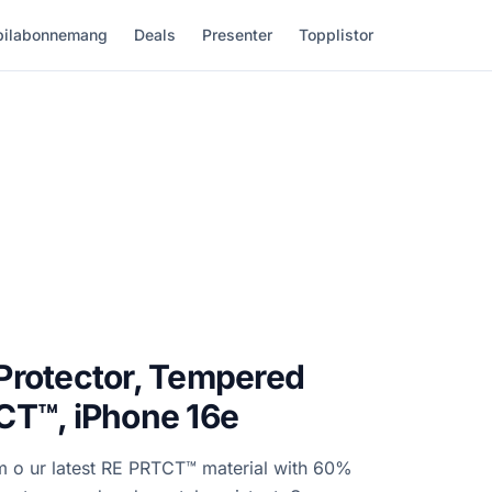
ilabonnemang
Deals
Presenter
Topplistor
Protector, Tempered
CT™, iPhone 16e
m o ur latest RE PRTCT™ material with 60%