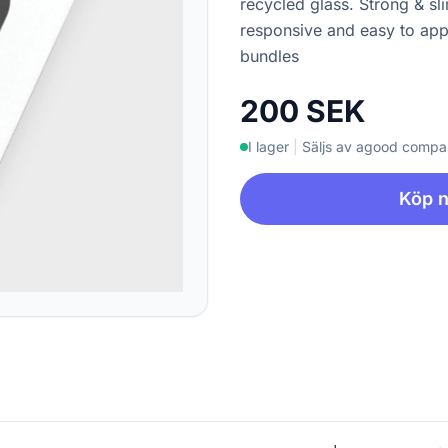
recycled glass. Strong & sl
responsive and easy to app
bundles
200 SEK
I lager
|
Säljs av agood comp
Köp 