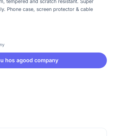
im, tempered and scratch resistant. Super
ly. Phone case, screen protector & cable
any
nu hos agood company