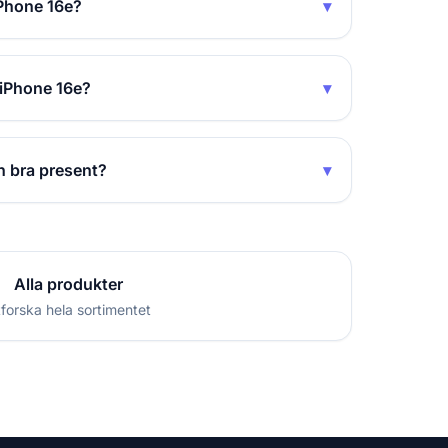
Phone 16e?
▾
 iPhone 16e?
▾
n bra present?
▾
Alla produkter
forska hela sortimentet