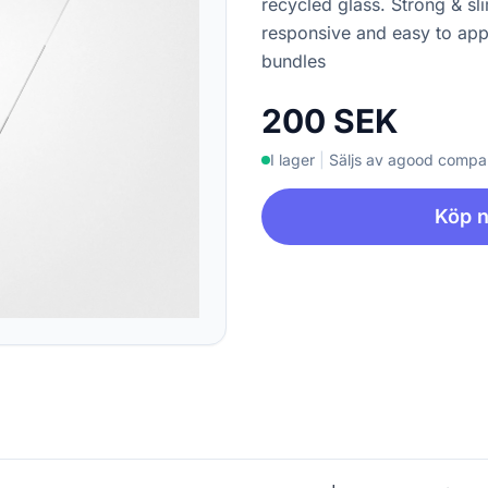
recycled glass. Strong & sl
responsive and easy to app
bundles
200 SEK
I lager
|
Säljs av agood comp
Köp 