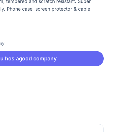
im, tempered and scratch resistant. Super
ly. Phone case, screen protector & cable
any
nu hos agood company