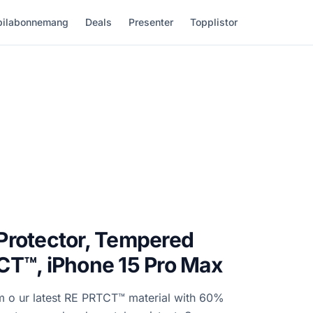
ilabonnemang
Deals
Presenter
Topplistor
Protector, Tempered
CT™, iPhone 15 Pro Max
m o ur latest RE PRTCT™ material with 60%