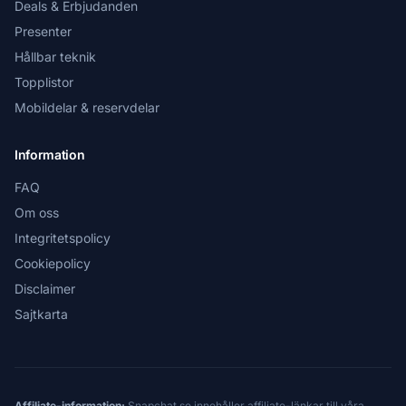
Deals & Erbjudanden
Presenter
Hållbar teknik
Topplistor
Mobildelar & reservdelar
Information
FAQ
Om oss
Integritetspolicy
Cookiepolicy
Disclaimer
Sajtkarta
Affiliate-information:
Snapchat.se innehåller affiliate-länkar till våra