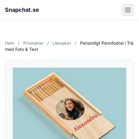
Snapchat.se
Hem
/
Produkter
/
Leksaker
/
Personligt Pennfodral i Trä
med Foto & Text