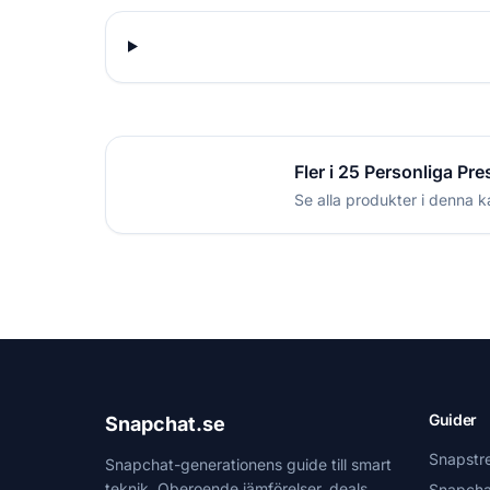
Fler i 25 Personliga Pre
Se alla produkter i denna k
Guider
Snapchat.se
Snapstr
Snapchat-generationens guide till smart
teknik. Oberoende jämförelser, deals
Snapcha