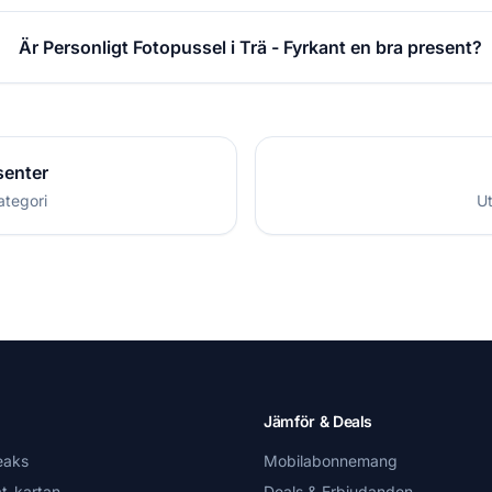
Är Personligt Fotopussel i Trä - Fyrkant en bra present?
senter
ategori
Ut
Jämför & Deals
eaks
Mobilabonnemang
t-kartan
Deals & Erbjudanden