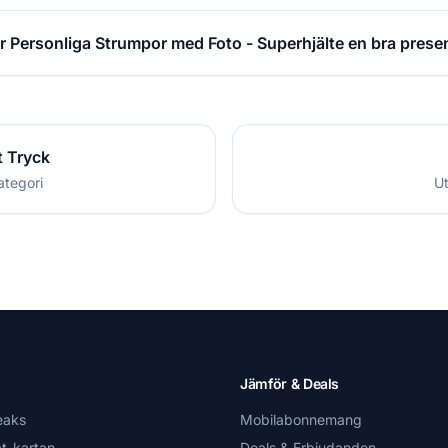
r Personliga Strumpor med Foto - Superhjälte en bra prese
t Tryck
ategori
Ut
Jämför & Deals
eaks
Mobilabonnemang
t-kartan
Deals & Erbjudanden