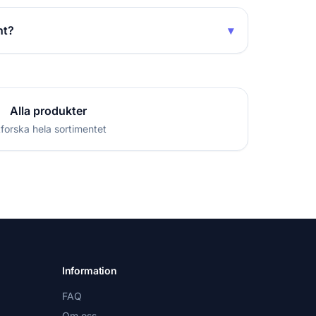
nt?
▾
Alla produkter
forska hela sortimentet
Information
FAQ
Om oss