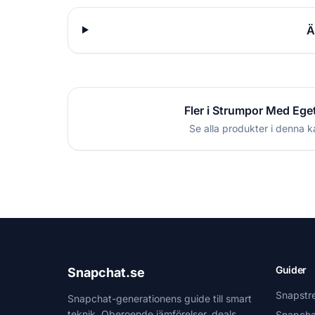
Ä
Fler i Strumpor Med Ege
Se alla produkter i denna k
Guider
Snapchat.se
Snapstr
Snapchat-generationens guide till smart
teknik. Oberoende jämförelser, deals
Snapcha