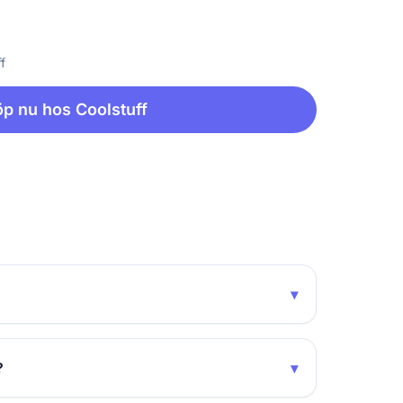
f
p nu hos Coolstuff
▾
?
▾