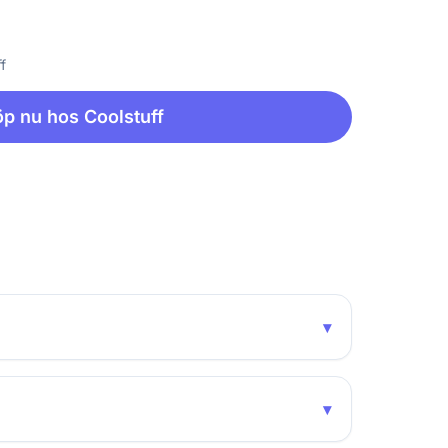
f
p nu hos Coolstuff
▾
▾