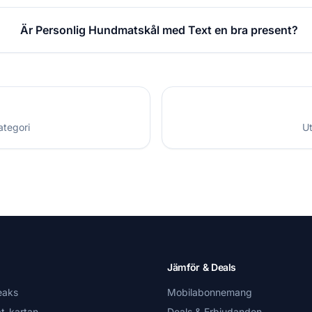
Är Personlig Hundmatskål med Text en bra present?
ategori
Ut
Jämför & Deals
eaks
Mobilabonnemang
t-kartan
Deals & Erbjudanden