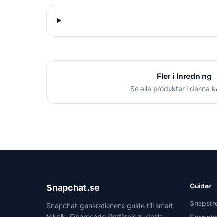
Fler i Inredning
Se alla produkter i denna k
Guider
Snapchat.se
Snapstr
Snapchat-generationens guide till smart
teknik. Oberoende jämförelser, deals
Snapcha