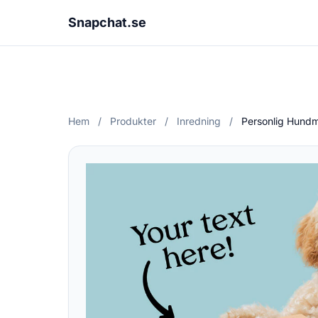
Snapchat.se
Hem
/
Produkter
/
Inredning
/
Personlig Hundm