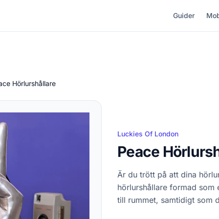
Guider
Mob
ace Hörlurshållare
Luckies Of London
Peace Hörlursh
Är du trött på att dina hörl
hörlurshållare formad som e
till rummet, samtidigt som d