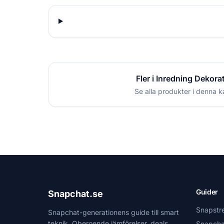
Fler i Inredning Dekora
Se alla produkter i denna k
Guider
Snapchat.se
Snapstr
Snapchat-generationens guide till smart
teknik. Oberoende jämförelser, deals
Snapcha