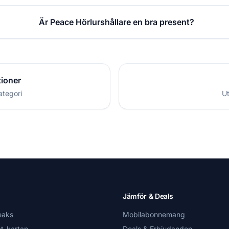
Är Peace Hörlurshållare en bra present?
tioner
ategori
Ut
Jämför & Deals
eaks
Mobilabonnemang
t-kartan
Deals & Erbjudanden