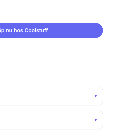
p nu hos Coolstuff
▾
▾