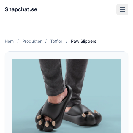
Snapchat.se
Hem
/
Produkter
/
Tofflor
/
Paw Slippers