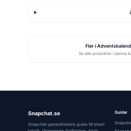
Fler i Adventskalend
Se alla produkter i denna k
Guider
Snapchat.se
Snapstr
Snapchat-generationens guide till smart
teknik. Oberoende jämförelser, deals
Snapcha