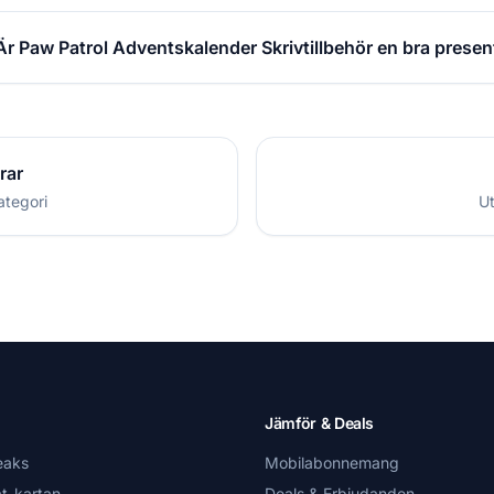
Är Paw Patrol Adventskalender Skrivtillbehör en bra presen
rar
ategori
Ut
Jämför & Deals
eaks
Mobilabonnemang
t-kartan
Deals & Erbjudanden