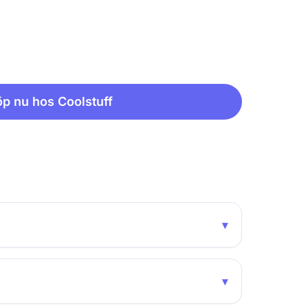
p nu hos Coolstuff
▾
▾