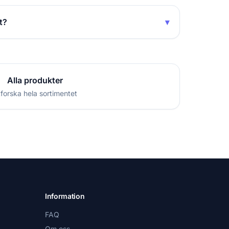
t?
▾
Alla produkter
forska hela sortimentet
Information
FAQ
Om oss