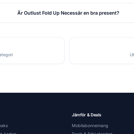
Är Outlust Fold Up Necessär en bra present?
ategori
Ut
Jämför & Deals
eaks
Mobilabonnemang
t-kartan
Deals & Erbjudanden