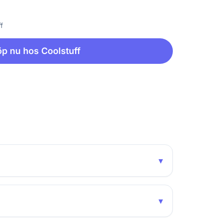
f
p nu hos Coolstuff
▾
▾