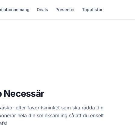
ilabonnemang
Deals
Presenter
Topplistor
p Necessär
 väskor efter favoritsminket som ska rädda din
onerar hela din sminksamling så att du enkelt
afs!