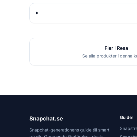
Fler i Resa
Se alla produkter i denna k
Guider
Snapchat.se
Snapstr
Snapchat-generationens guide till smart
teknik. Oberoende jämförelser, deals
Snapcha