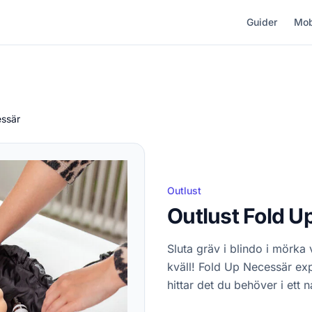
Guider
Mob
essär
Outlust
Outlust Fold U
Sluta gräv i blindo i mörka
kväll! Fold Up Necessär exp
hittar det du behöver i ett n