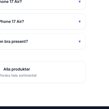
hone 17 Air?
▾
iPhone 17 Air?
▾
 en bra present?
▾
Alla produkter
forska hela sortimentet