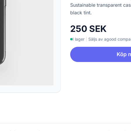
Sustainable transparent cas
black tint.
250 SEK
I lager
|
Säljs av agood comp
Köp 