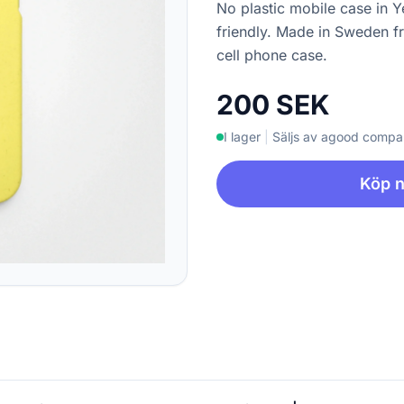
No plastic mobile case in 
friendly. Made in Sweden f
cell phone case.
200 SEK
I lager
|
Säljs av agood comp
Köp 