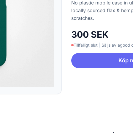
No plastic mobile case in u
locally sourced flax & hem
scratches.
300 SEK
Tillfälligt slut
|
Säljs av agood
Köp 