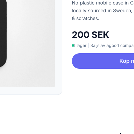
No plastic mobile case in 
locally sourced in Sweden,
& scratches.
200 SEK
I lager
|
Säljs av agood comp
Köp 