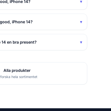
good, iPhone 14?
▾
agood, iPhone 14?
▾
 14 en bra present?
▾
Alla produkter
forska hela sortimentet