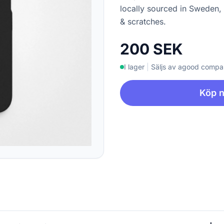
locally sourced in Sweden,
& scratches.
200 SEK
I lager
|
Säljs av agood comp
Köp 