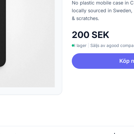
No plastic mobile case in 
locally sourced in Sweden,
& scratches.
200 SEK
I lager
|
Säljs av agood comp
Köp 