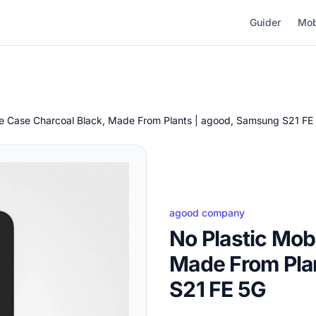
Guider
Mob
le Case Charcoal Black, Made From Plants | agood, Samsung S21 FE
agood company
No Plastic Mob
Made From Pla
S21 FE 5G