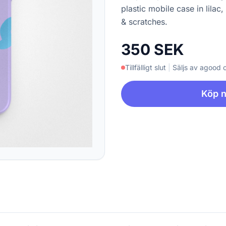
plastic mobile case in lila
& scratches.
350 SEK
Tillfälligt slut
|
Säljs av agood
Köp 