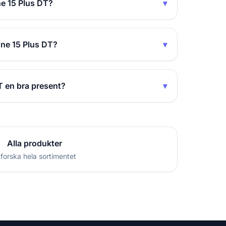
ne 15 Plus DT?
▾
one 15 Plus DT?
▾
T en bra present?
▾
Alla produkter
forska hela sortimentet