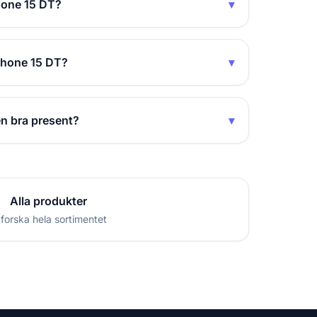
Phone 15 DT?
▾
iPhone 15 DT?
▾
en bra present?
▾
Alla produkter
forska hela sortimentet