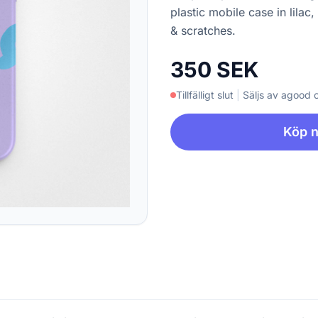
plastic mobile case in lila
& scratches.
350 SEK
Tillfälligt slut
|
Säljs av agood
Köp 