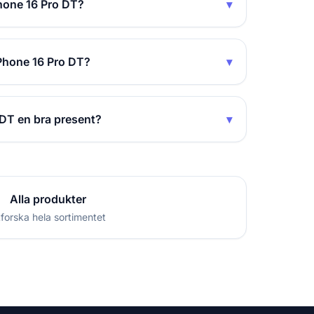
Phone 16 Pro DT?
▾
iPhone 16 Pro DT?
▾
 DT en bra present?
▾
Alla produkter
forska hela sortimentet