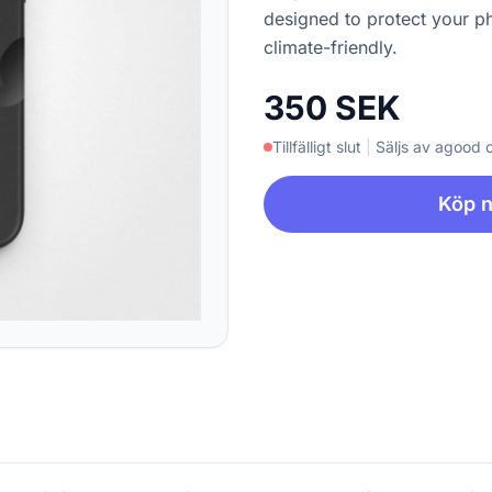
designed to protect your p
climate-friendly.
350 SEK
Tillfälligt slut
|
Säljs av agood
Köp 