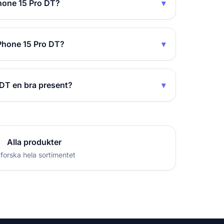
Phone 15 Pro DT?
▾
iPhone 15 Pro DT?
▾
 DT en bra present?
▾
Alla produkter
forska hela sortimentet