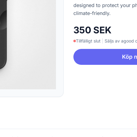
designed to protect your p
climate-friendly.
350 SEK
Tillfälligt slut
|
Säljs av agood
Köp 