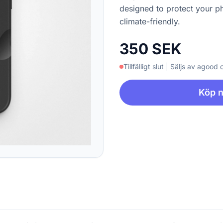
designed to protect your p
climate-friendly.
350 SEK
Tillfälligt slut
|
Säljs av agood
Köp 