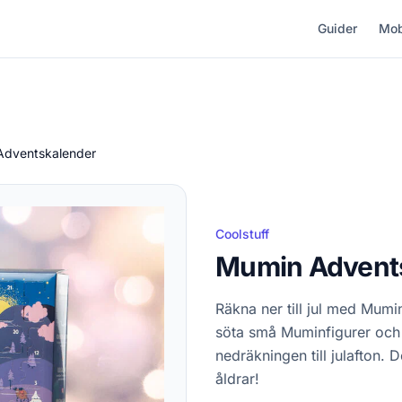
Guider
Mob
Adventskalender
Coolstuff
Mumin Advent
Räkna ner till jul med Mumi
söta små Muminfigurer och
nedräkningen till julafton. 
åldrar!