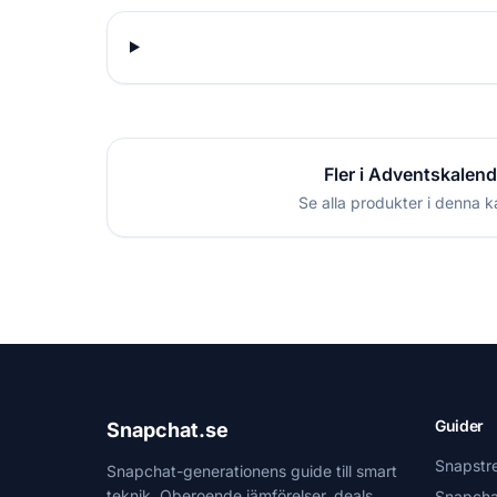
Fler i Adventskalend
Se alla produkter i denna k
Guider
Snapchat.se
Snapstr
Snapchat-generationens guide till smart
teknik. Oberoende jämförelser, deals
Snapcha