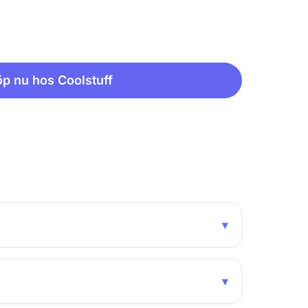
p nu hos Coolstuff
▾
▾