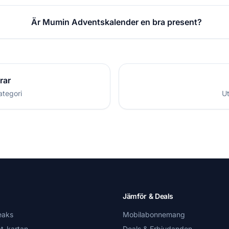
Är Mumin Adventskalender en bra present?
rar
ategori
Ut
Jämför & Deals
eaks
Mobilabonnemang
t-kartan
Deals & Erbjudanden