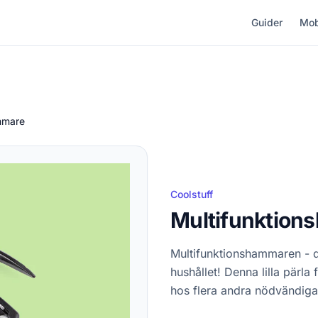
Guider
Mob
mmare
Coolstuff
Multifunktion
Multifunktionshammaren - di
hushållet! Denna lilla pärl
hos flera andra nödvändiga