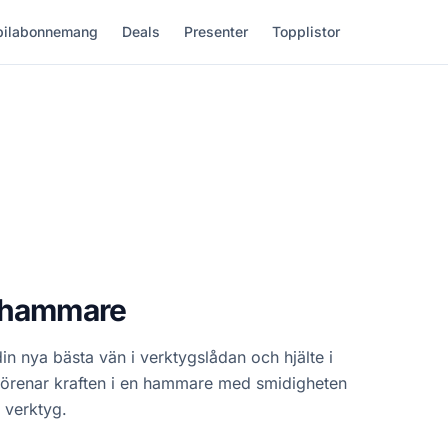
ilabonnemang
Deals
Presenter
Topplistor
shammare
n nya bästa vän i verktygslådan och hjälte i
a förenar kraften i en hammare med smidigheten
 verktyg.