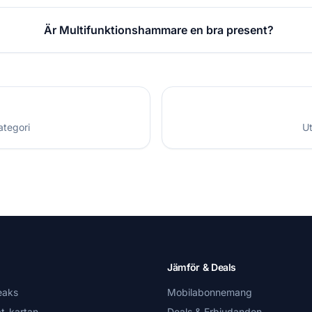
Är Multifunktionshammare en bra present?
ategori
Ut
Jämför & Deals
eaks
Mobilabonnemang
t-kartan
Deals & Erbjudanden