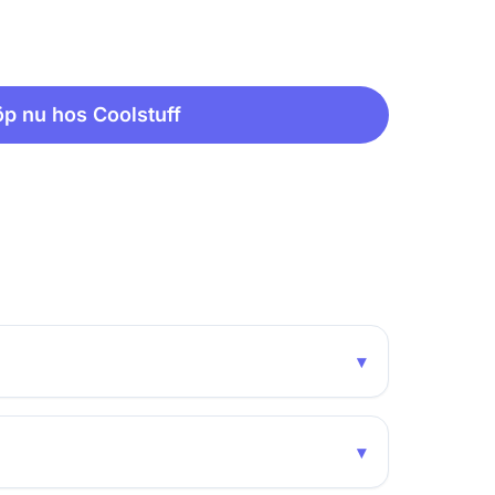
p nu hos Coolstuff
▾
▾