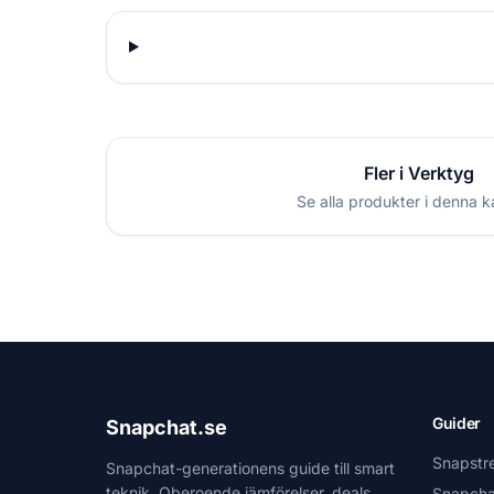
Fler i Verktyg
Se alla produkter i denna k
Guider
Snapchat.se
Snapstr
Snapchat-generationens guide till smart
teknik. Oberoende jämförelser, deals
Snapcha