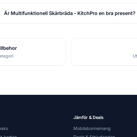
Är Multifunktionell Skärbräda - KitchPro en bra present?
illbehor
ategori
Ut
Jämför & Deals
eaks
Mobilabonnemang
t-kartan
Deals & Erbjudanden