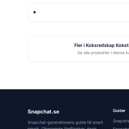
Fler i Koksredskap Kokst
Se alla produkter i denna k
Guider
Snapchat.se
Snapstr
Snapchat-generationens guide till smart
teknik. Oberoende jämförelser, deals
Snapcha