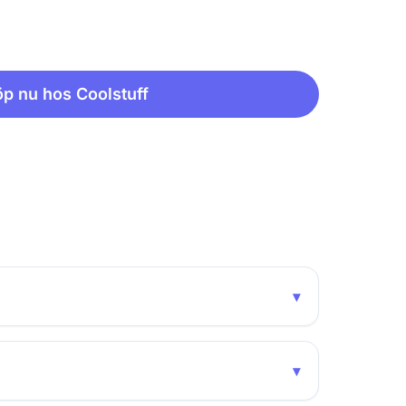
p nu hos Coolstuff
▾
▾