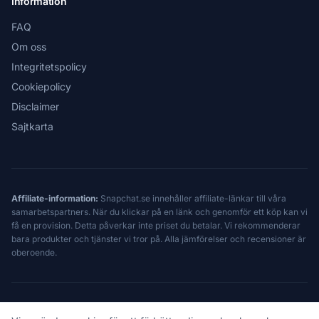
Information
FAQ
Om oss
Integritetspolicy
Cookiepolicy
Disclaimer
Sajtkarta
Affiliate-information:
Snapchat.se innehåller affiliate-länkar till våra
samarbetspartners. När du klickar på en länk och genomför ett köp kan vi
få en provision. Detta påverkar inte priset du betalar. Vi rekommenderar
bara produkter och tjänster vi tror på. Alla jämförelser och recensioner är
oberoende.
© 2026 Snapchat.se — Oberoende sedan 2024. Ej associerad med Snap