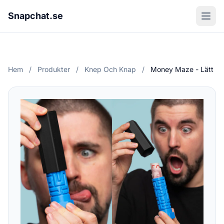
Snapchat.se
Hem
/
Produkter
/
Knep Och Knap
/
Money Maze - Lätt