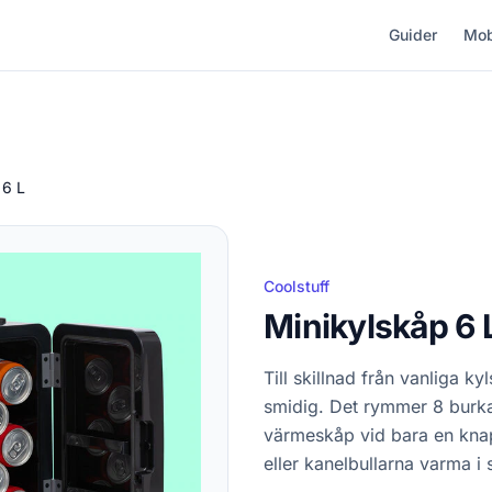
Guider
Mob
 6 L
Coolstuff
Minikylskåp 6 
Till skillnad från vanliga k
smidig. Det rymmer 8 burkar
värmeskåp vid bara en knapp
eller kanelbullarna varma 