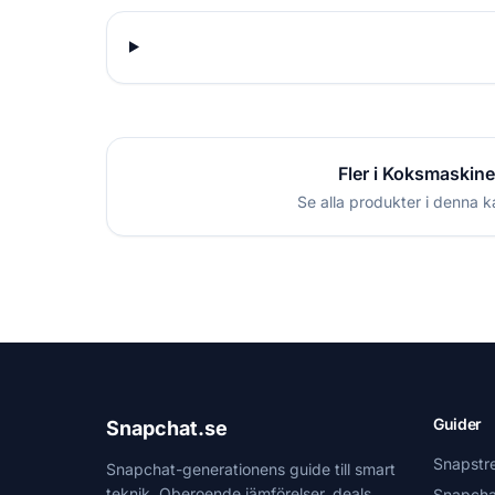
Fler i Koksmaskine
Se alla produkter i denna k
Guider
Snapchat.se
Snapstr
Snapchat-generationens guide till smart
teknik. Oberoende jämförelser, deals
Snapcha