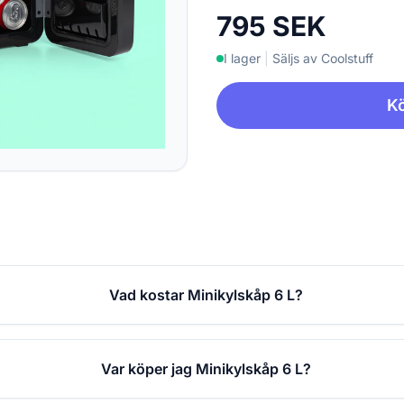
795 SEK
I lager
|
Säljs av Coolstuff
Kö
Vad kostar Minikylskåp 6 L?
Var köper jag Minikylskåp 6 L?