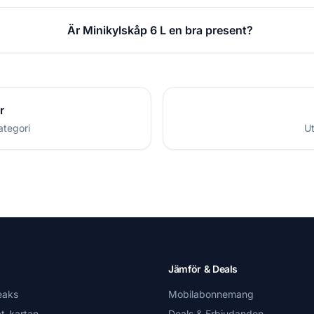
Är Minikylskåp 6 L en bra present?
r
ategori
Ut
Jämför & Deals
eaks
Mobilabonnemang
t-kartan
Deals & Erbjudanden