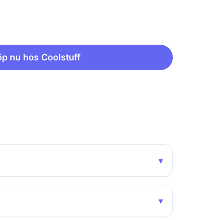
p nu hos Coolstuff
▾
▾