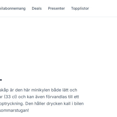
ilabonnemang
Deals
Presenter
Topplistor
L
ylskåp är den här minikylen både lätt och
 (33 cl) och kan även förvandlas till ett
tryckning. Den håller drycken kall i bilen
i sommarstugan!