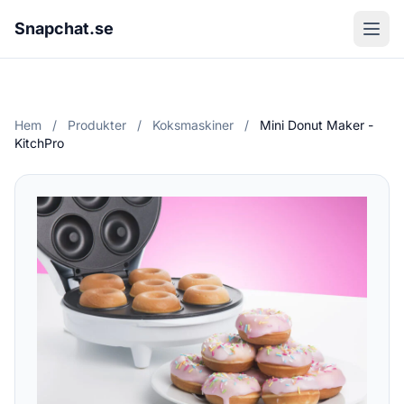
Snapchat.se
Hem
/
Produkter
/
Koksmaskiner
/
Mini Donut Maker -
KitchPro