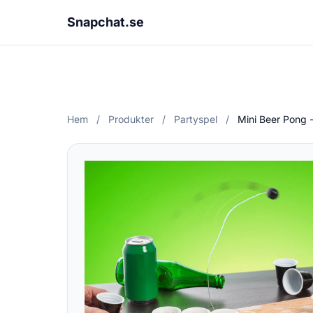
Snapchat.se
Hem
/
Produkter
/
Partyspel
/
Mini Beer Pong -