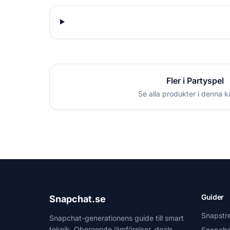
Fler i Partyspel
Se alla produkter i denna k
Guider
Snapchat.se
Snapstr
Snapchat-generationens guide till smart
teknik. Oberoende jämförelser, deals
Snapcha