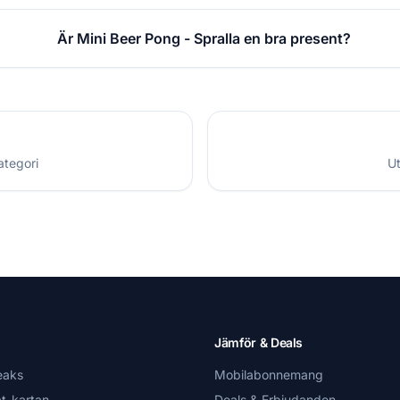
Är Mini Beer Pong - Spralla en bra present?
ategori
Ut
Jämför & Deals
eaks
Mobilabonnemang
t-kartan
Deals & Erbjudanden