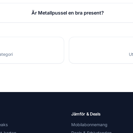
Är Metallpussel en bra present?
ategori
Ut
Jämför & Deals
eaks
Mobilabonnemang
t-kartan
Deals & Erbjudanden