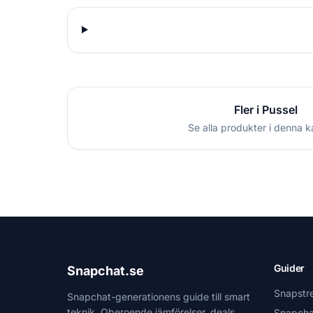
Fler i Pussel
Se alla produkter i denna k
Guider
Snapchat.se
Snapstr
Snapchat-generationens guide till smart
teknik. Oberoende jämförelser, deals
Snapcha