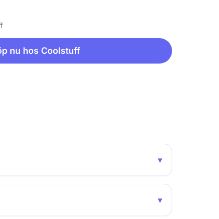
f
p nu hos Coolstuff
▾
▾