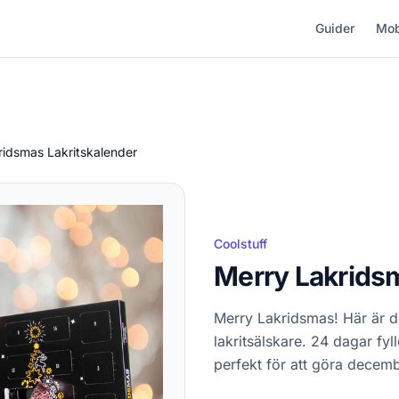
Guider
Mob
ridsmas Lakritskalender
Coolstuff
Merry Lakridsm
Merry Lakridsmas! Här är d
lakritsälskare. 24 dagar fy
perfekt för att göra decemb