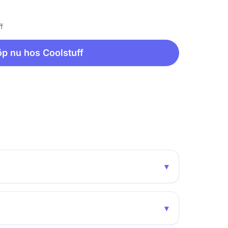
f
p nu hos Coolstuff
▾
▾