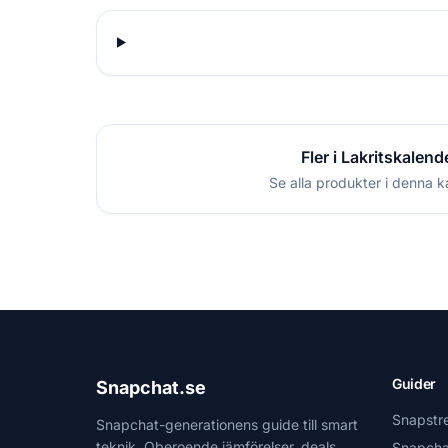
Fler i Lakritskalend
Se alla produkter i denna k
Guider
Snapchat.se
Snapstr
Snapchat-generationens guide till smart
teknik. Oberoende jämförelser, deals
Snapcha