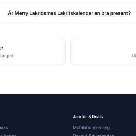
Är Merry Lakridsmas Lakritskalender en bra present?
er
ategori
Ut
Jämför & Deals
eaks
Mobilabonnemang
t-kartan
Deals & Erbjudanden