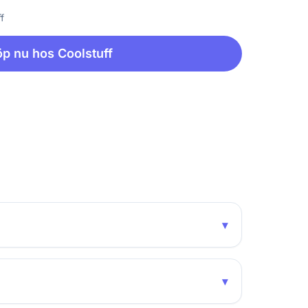
f
p nu hos Coolstuff
▾
▾