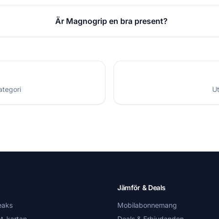
Är Magnogrip en bra present?
ategori
Ut
Jämför & Deals
eaks
Mobilabonnemang
t-kartan
Deals & Erbjudanden