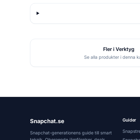
Fler i Verktyg
Se alla produkter i denna k
Guider
Snapchat.se
Snapstr
Snapchat-generationens guide till smart
teknik. Oberoende jämförelser, deals
Snapcha