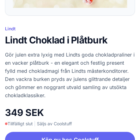
Lindt
Lindt Choklad i Plåtburk
Gör julen extra lyxig med Lindts goda chokladpraliner i
en vacker plåtburk - en elegant och festlig present
fylld med chokladmagi från Lindts mästerkonditorer.
Den vackra burken pryds av julens glittrande detaljer
och gömmer en noggrant utvald samling av utsökta
chokladklassiker.
349 SEK
Tillfälligt slut
|
Säljs av Coolstuff
Köp nu hos Coolstuff