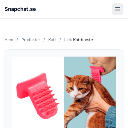
Snapchat.se
Hem
/
Produkter
/
Katt
/
Lick Kattborste