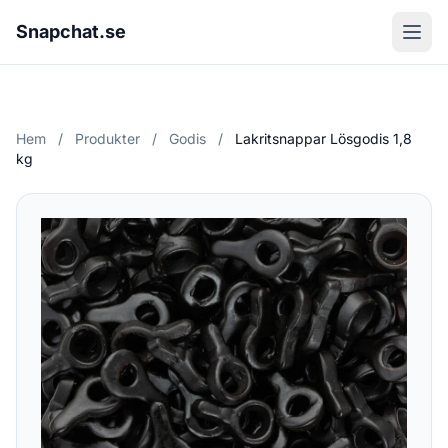
Snapchat.se
Hem
/
Produkter
/
Godis
/
Lakritsnappar Lösgodis 1,8
kg