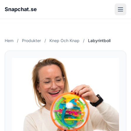
Snapchat.se
Hem
/
Produkter
/
Knep Och Knap
/
Labyrintboll