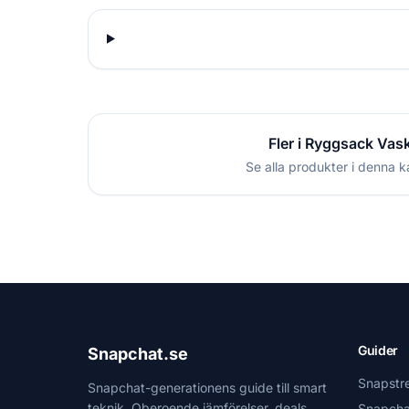
Fler i Ryggsack Vas
Se alla produkter i denna k
Guider
Snapchat.se
Snapstr
Snapchat-generationens guide till smart
teknik. Oberoende jämförelser, deals
Snapcha