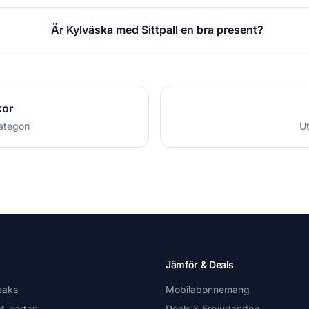
Är Kylväska med Sittpall en bra present?
kor
ategori
Ut
Jämför & Deals
eaks
Mobilabonnemang
t-kartan
Deals & Erbjudanden