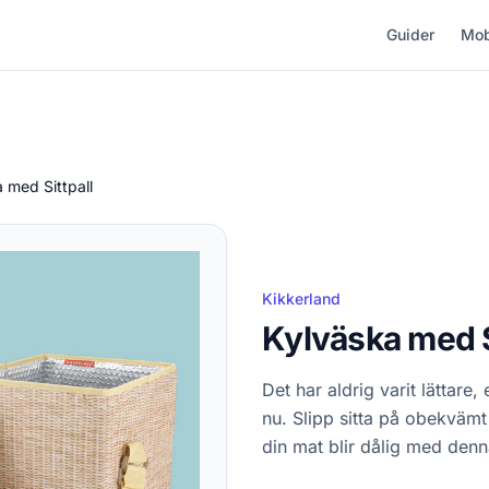
Guider
Mob
 med Sittpall
Kikkerland
Kylväska med S
Det har aldrig varit lättare
nu. Slipp sitta på obekvämt 
din mat blir dålig med den