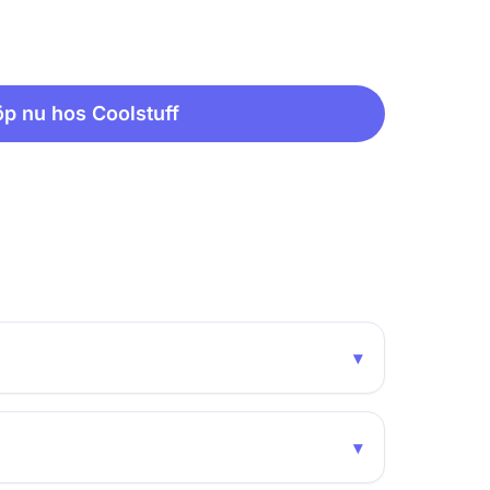
p nu hos Coolstuff
▾
▾