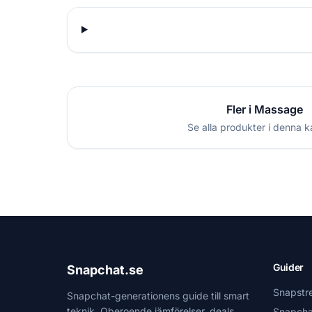
Fler i Massage
Se alla produkter i denna k
Guider
Snapchat.se
Snapstr
Snapchat-generationens guide till smart
teknik. Oberoende jämförelser, deals
Snapcha