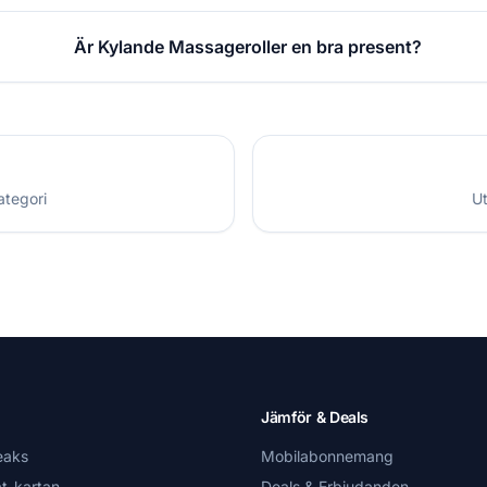
Är Kylande Massageroller en bra present?
ategori
Ut
Jämför & Deals
eaks
Mobilabonnemang
t-kartan
Deals & Erbjudanden