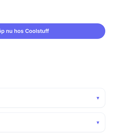
p nu hos Coolstuff
▾
▾