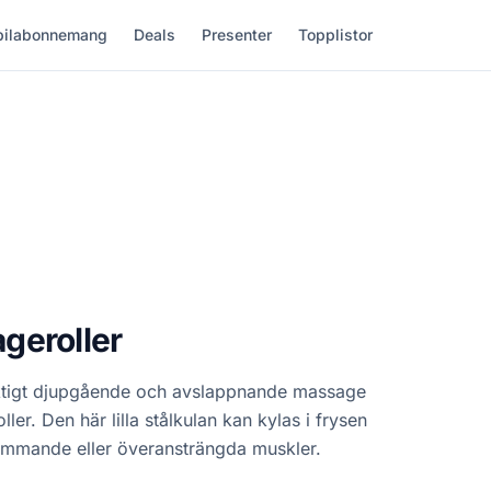
ilabonnemang
Deals
Presenter
Topplistor
geroller
iktigt djupgående och avslappnande massage
er. Den här lilla stålkulan kan kylas i frysen
ömmande eller överansträngda muskler.