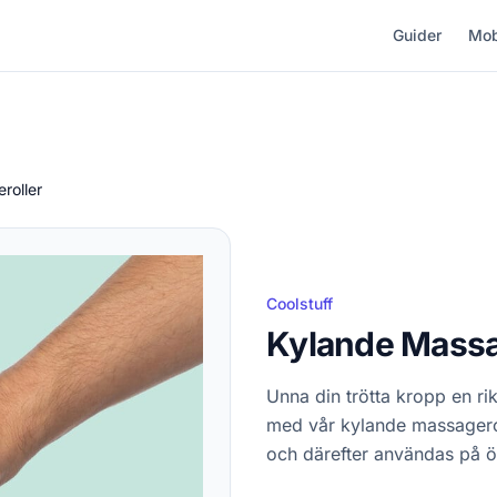
Guider
Mob
roller
Coolstuff
Kylande Massa
Unna din trötta kropp en r
med vår kylande massageroll
och därefter användas på 