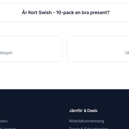
Är Kort Swish - 10-pack en bra present?
ategori
Ut
Jämför & Deals
eaks
Mobilabonnemang
t-kartan
Deals & Erbjudanden