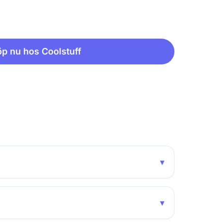
p nu hos Coolstuff
▾
▾