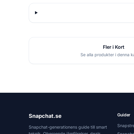
Fler i Kort
Se alla produkter i denna k
Guider
Snapchat.se
Snapstr
Snapchat-generationens guide till smart
teknik. Oberoende jämförelser, deals
Snapcha