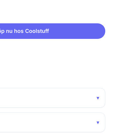
p nu hos Coolstuff
▾
▾