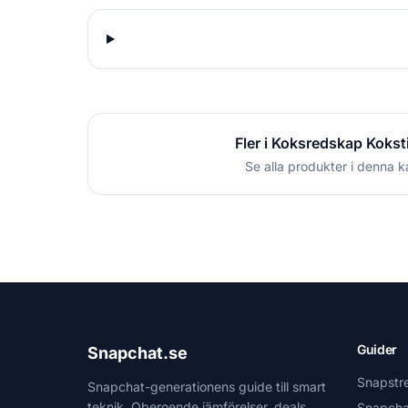
Fler i Koksredskap Kokst
Se alla produkter i denna k
Guider
Snapchat.se
Snapstr
Snapchat-generationens guide till smart
teknik. Oberoende jämförelser, deals
Snapcha