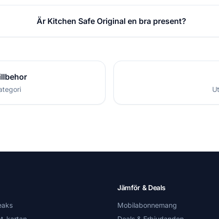
Är Kitchen Safe Original en bra present?
illbehor
ategori
Ut
Jämför & Deals
eaks
Mobilabonnemang
t-kartan
Deals & Erbjudanden