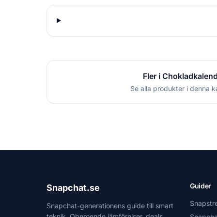
Fler i Chokladkalen
Se alla produkter i denna k
Guider
Snapchat.se
Snapstr
Snapchat-generationens guide till smart
teknik. Oberoende jämförelser, deals
Snapcha