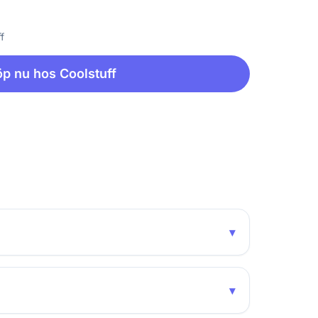
f
p nu hos Coolstuff
▾
▾