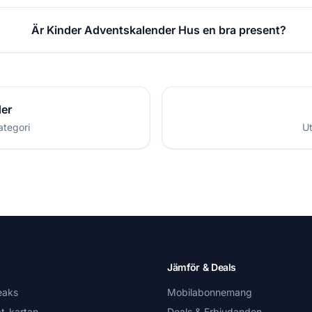
Är Kinder Adventskalender Hus en bra present?
der
ategori
Ut
Jämför & Deals
eaks
Mobilabonnemang
t-kartan
Deals & Erbjudanden