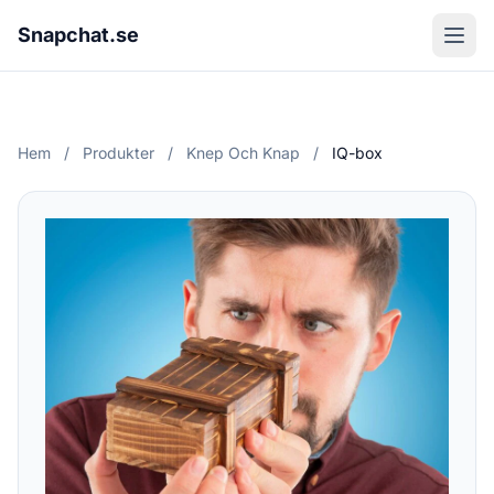
Snapchat.se
Hem
/
Produkter
/
Knep Och Knap
/
IQ-box